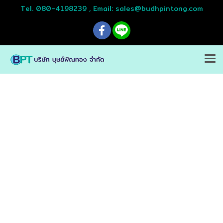
Tel. 080-4198239 , Email: sales@budhpintong.com